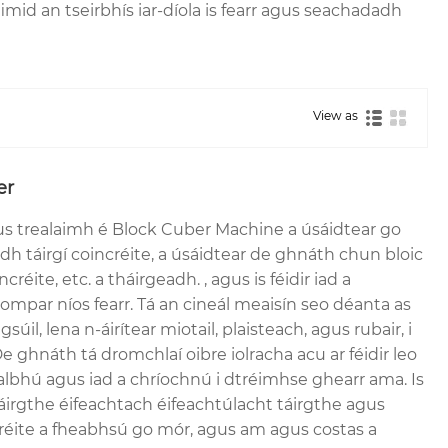
mid an tseirbhís iar-díola is fearr agus seachadadh
View as
er
gus trealaimh é Block Cuber Machine a úsáidtear go
adh táirgí coincréite, a úsáidtear de ghnáth chun bloic
ncréite, etc. a tháirgeadh. , agus is féidir iad a
mpar níos fearr. Tá an cineál meaisín seo déanta as
úil, lena n-áirítear miotail, plaisteach, agus rubair, i
e ghnáth tá dromchlaí oibre iolracha acu ar féidir leo
ealbhú agus iad a chríochnú i dtréimhse ghearr ama. Is
táirgthe éifeachtach éifeachtúlacht táirgthe agus
ncréite a fheabhsú go mór, agus am agus costas a