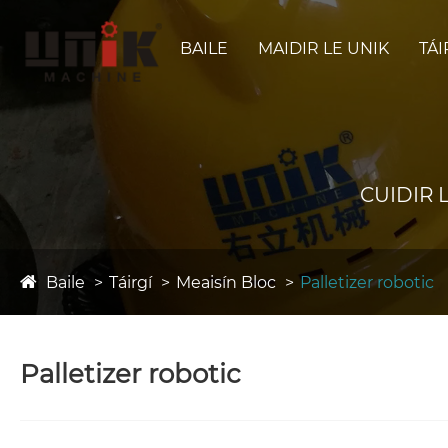
BAILE
MAIDIR LE UNIK
TÁI
CUIDIR
Baile
Táirgí
Meaisín Bloc
Palletizer robotic
Palletizer robotic