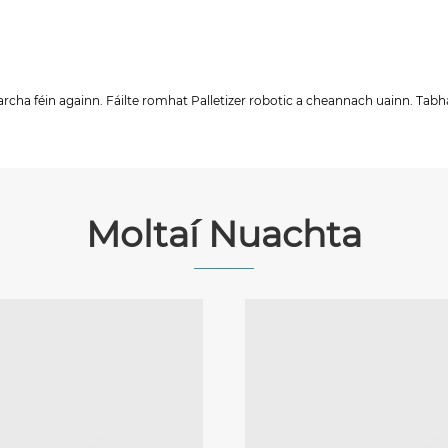
archa féin againn. Fáilte romhat Palletizer robotic a cheannach uainn. Tabh
Moltaí Nuachta