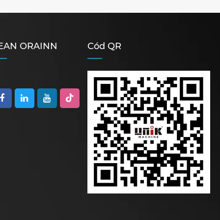
EAN ORAINN
Cód QR