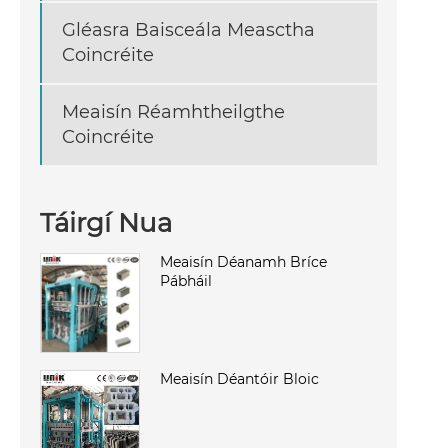
Gléasra Baisceála Measctha
Coincréite
Meaisín Réamhtheilgthe
Coincréite
Táirgí Nua
Meaisín Déanamh Bríce
Pábháil
Meaisín Déantóir Bloic