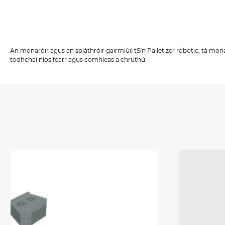
An monaróir agus an soláthróir gairmiúil tSín Palletizer robotic, tá mon
todhchaí níos fearr agus comhleas a chruthú.