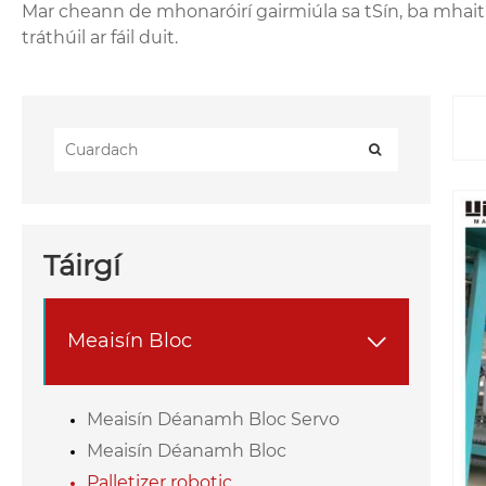
Mar cheann de mhonaróirí gairmiúla sa tSín, ba mhaith 
tráthúil ar fáil duit.
Táirgí
Meaisín Bloc

Meaisín Déanamh Bloc Servo
Meaisín Déanamh Bloc
Palletizer robotic