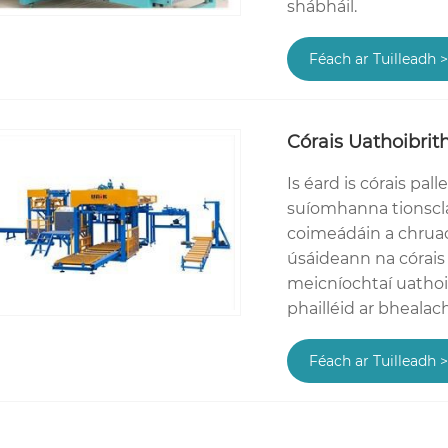
shábháil.
Féach ar Tuilleadh 
Córais Uathoibrith
Is éard is córais pal
suíomhanna tionsclaí
coimeádáin a chruac
úsáideann na córais
meicníochtaí uathoib
phailléid ar bhealac
Féach ar Tuilleadh 