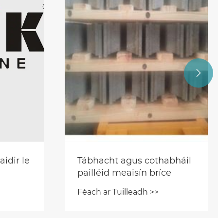

idir le
Tábhacht agus cothabháil
pailléid meaisín bríce
onscal
Féach ar Tuilleadh >>