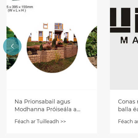

Na Prionsabail agus
Conas 
Modhanna Próiseála a
balla 
bhaineann le Meaisín Bloc
Réamht
Féach ar Tuilleadh >>
Féach ar
Hollow a Iniúchadh
roghn