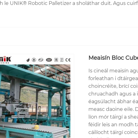
le UNIK® Robotic Palletizer a sholáthar duit. Agus cuirfi
Meaisín Bloc Cub
Is cineál meaisín a
forleathan i dtáirge
choincréite, brící coi
chruachadh agus a io
éagsúlacht ábhar éags
measc daoine eile. D
líon mór táirgí a sh
féidir leis an modh 
cáilíocht táirgí coi