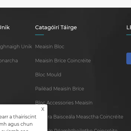
Unik
Catagóirí Táirge
L
oghnaigh Unik
Meaisín Bloc
onarcha
Meaisín Bríce Coincréite
Bloc Mould
Pailéad Meaisín Bríce
Bloc Accessories Meaisín
X
Gléasra Baisceála Measctha Coincréite
arr a thairiscint
uímh agus chun
Meaisín Réamhtheilgthe Coincréite