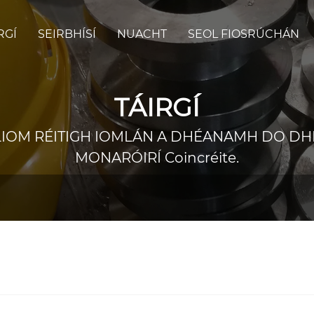
RGÍ
SEIRBHÍSÍ
NUACHT
SEOL FIOSRÚCHÁN
TÁIRGÍ
 LIOM RÉITIGH IOMLÁN A DHÉANAMH DO D
MONARÓIRÍ Coincréite.