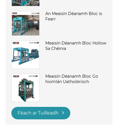
An Meaisín Déanamh Bloc is
Fearr
Meaisín Déanamh Bloc Hollow
Sa Chéinia
Meaisín Déanamh Bloc Go
hiomlán Uathoibríoch
Féach ar Tuilleadh