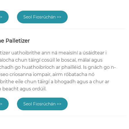
>>
Seol Fiosrúchán >>
e Palletizer
letizer uathoibrithe ann ná meaisíní a úsáidtear i
ocha chun táirgí cosúil le boscaí, málaí agus
hadh go huathoibríoch ar phailléid. Is gnách go n-
 seo criosanna iompair, airm róbatacha nó
rithe eile chun táirgí a bhogadh agus a chur ar
h beacht agus ordúil.
>>
Seol Fiosrúchán >>