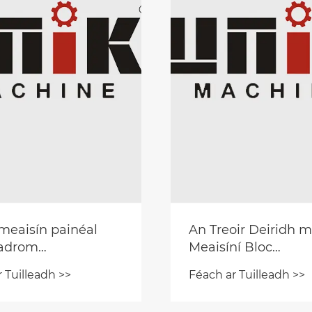
meaisín painéal
An Treoir Deiridh ma
éadrom
Meaisíní Bloc
heilgthe a
Uathoibríocha sa Ti
 Tuilleadh >>
Féach ar Tuilleadh >>
ú?
Foirgníochta