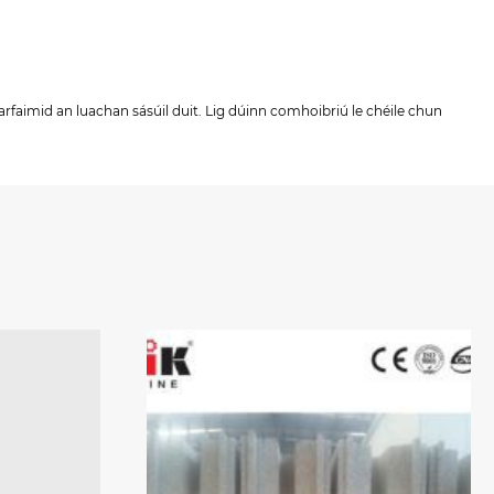
arfaimid an luachan sásúil duit. Lig dúinn comhoibriú le chéile chun