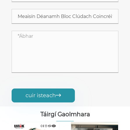
cuir isteach

Táirgí Gaolmhara