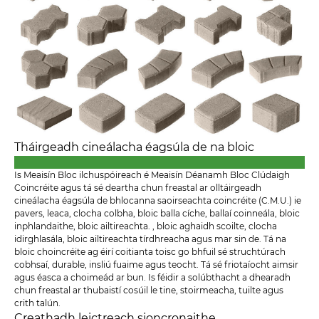
Tháirgeadh cineálacha éagsúla de na bloic
Is Meaisín Bloc ilchuspóireach é Meaisín Déanamh Bloc Clúdaigh
Coincréite agus tá sé deartha chun freastal ar olltáirgeadh
cineálacha éagsúla de bhlocanna saoirseachta coincréite (C.M.U.) ie
pavers, leaca, clocha colbha, bloic balla cíche, ballaí coinneála, bloic
inphlandaithe, bloic ailtireachta. , bloic aghaidh scoilte, clocha
idirghlasála, bloic ailtireachta tírdhreacha agus mar sin de. Tá na
bloic choincréite ag éirí coitianta toisc go bhfuil sé struchtúrach
cobhsaí, durable, insliú fuaime agus teocht. Tá sé friotaíocht aimsir
agus éasca a choimeád ar bun. Is féidir a solúbthacht a dhearadh
chun freastal ar thubaistí cosúil le tine, stoirmeacha, tuilte agus
crith talún.
Creathadh leictreach sioncronaithe