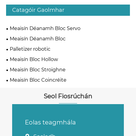
Catagóir Gaolmhar
Meaisín Déanamh Bloc Servo
Meaisín Déanamh Bloc
Palletizer robotic
Meaisín Bloc Hollow
Meaisín Bloc Stroighne
Meaisín Bloc Coincréite
Seol Fiosrúchán
Eolas teagmhála