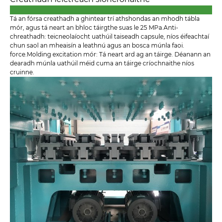
Tá an fórsa creathadh a ghintear trí athshondas an mhodh tábla
mór, agus tá neart an bhloc táirgthe suas le 25 MPa.Anti-
chreathadh: teicneolaíocht uathúil taiseadh capsule, níos éifeachtaí
chun saol an mheaisín a leathnú agus an bosca múnla faoi.
force.Molding excitation mór: Tá neart ard ag an táirge. Déanann an
dearadh múnla uathúil méid cuma an táirge críochnaithe níos
cruinne.