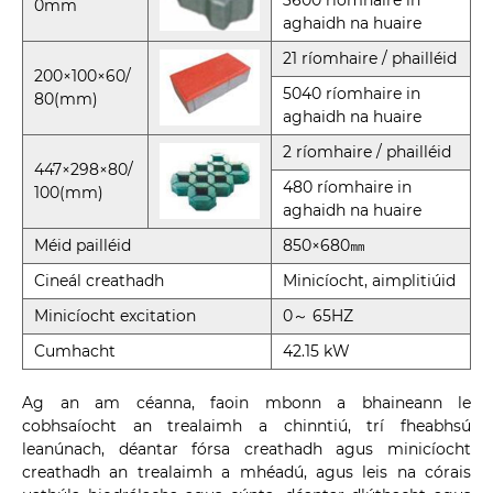
3600 ríomhaire in
0mm
aghaidh na huaire
21 ríomhaire / phailléid
200×100×60/
5040 ríomhaire in
80(mm)
aghaidh na huaire
2 ríomhaire / phailléid
447×298×80/
480 ríomhaire in
100(mm)
aghaidh na huaire
Méid pailléid
850×680㎜
Cineál creathadh
Minicíocht, aimplitiúid
Minicíocht excitation
0～ 65HZ
Cumhacht
42.15 kW
Ag an am céanna, faoin mbonn a bhaineann le
cobhsaíocht an trealaimh a chinntiú, trí fheabhsú
leanúnach, déantar fórsa creathadh agus minicíocht
creathadh an trealaimh a mhéadú, agus leis na córais