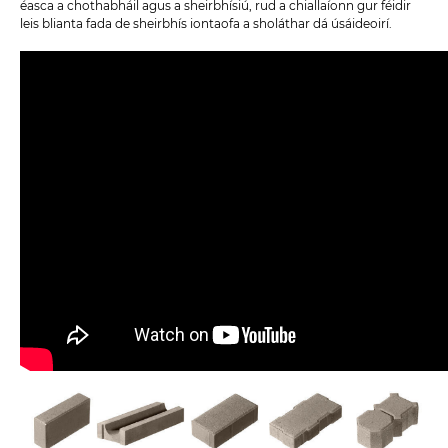
éasca a chothabháil agus a sheirbhísiú, rud a chiallaíonn gur féidir
leis blianta fada de sheirbhís iontaofa a sholáthar dá úsáideoirí.