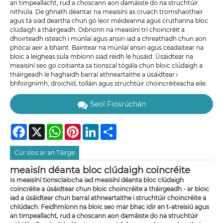
an timpeallacht, rud a choscann aon damáiste do na struchtúir
nithiúla. De ghnáth déantar na meaisíní as cruach tromshaothair
agus tá siad deartha chun go leor méideanna agus cruthanna bloc
clúdaigh a tháirgeadh. Oibríonn na meaisíní trí choincréit a
dhoirteadh isteach i múnlaí agus ansin iad a chreathadh chun aon
phócaí aeir a bhaint. Baintear na múnlaí ansin agus ceadaítear na
bloic a leigheas sula mbíonn siad réidh le húsáid. Úsáidtear na
meaisíní seo go coitianta sa tionscal tógála chun bloic clúdaigh a
tháirgeadh le haghaidh barraí athneartaithe a úsáidtear i
bhfoirgnimh, droichid, tolláin agus struchtúir choincréiteacha eile.
Seol Fiosrúchán
Facebook
X
WhatsApp
Pinterest
LinkedIn
Share
Cur síos ar an Táirge
meaisín déanta bloc clúdaigh coincréite
Is meaisíní tionsclaíocha iad meaisíní déanta bloc clúdaigh
coincréite a úsáidtear chun bloic choincréite a tháirgeadh - ar bloic
iad a úsáidtear chun barraí athneartaithe i struchtúir choincréite a
chlúdach. Feidhmíonn na bloic seo mar bhac idir an t-atreisiú agus
an timpeallacht, rud a choscann aon damáiste do na struchtúir