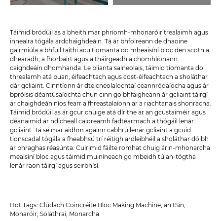
Táimid bródúil as a bheith mar phríomh-mhonaróir trealaimh agus
innealra tógála ardchaighdeáin. Tá ár bhfoireann de dhaoine
gairmiúla a bhfuil taithí acu tiomanta do mheaisíní bloc den scoth a
dhearadh, a fhorbairt agus a tháirgeadh a chomhlíonann
caighdeáin dhomhanda. Le blianta saineolais, táimid tiomanta do
threalamh atá buan, éifeachtach agus cost-éifeachtach a sholáthar
dár gcliaint. Cinntíonn ár dteicneolaíochtaí ceannródaíocha agus ár
bpróisis déantúsaíochta chun cinn go bhfaigheann ár gcliaint táirgí
ar chaighdeán níos fearr a fhreastalaíonn ar a riachtanais shonracha.
Táimid bródúil as ár gcur chuige atá dírithe ar an gcustaiméir agus
déanaimid ár ndícheall caidreamh fadtéarmach a thógáil lenár
gcliaint. Tá sé mar aidhm againn cabhrú lenár gcliaint a gcuid
tionscadal tógála a fheabhsú trí réitigh ardleibhéil a sholáthar dóibh
ar phraghas réasúnta. Cuirimid fáilte romhat chuig ár n-mhonarcha
meaisíní bloc agus táimid muiníneach go mbeidh tú an-tógtha
lenár raon táirgí agus seirbhísí.
Hot Tags: Clúdach Coincréite Bloc Making Machine, an tSín,
Monaróir, Soláthraí, Monarcha