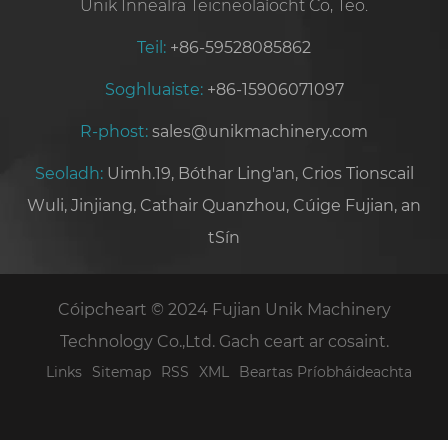
Unik Innealra Teicneolaíocht Co, Teo.
Teil:
+86-59528085862
Soghluaiste:
+86-15906071097
R-phost:
sales@unikmachinery.com
Seoladh:
Uimh.19, Bóthar Ling'an, Crios Tionscail
Wuli, Jinjiang, Cathair Quanzhou, Cúige Fujian, an
tSín
Cóipcheart © 2024 Fujian Unik Machinery
Technology Co.,Ltd. Gach ceart ar cosaint.
Links
Sitemap
RSS
XML
Beartas Príobháideachta