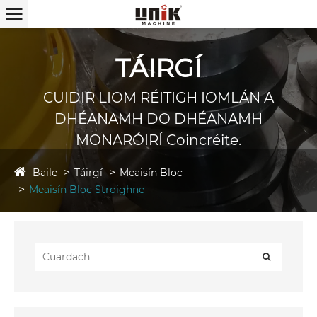
TÁIRGÍ
CUIDIR LIOM RÉITIGH IOMLÁN A
DHÉANAMH DO DHÉANAMH
MONARÓIRÍ Coincréite.
Baile
Táirgí
Meaisín Bloc
Meaisín Bloc Stroighne