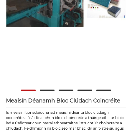
Meaisín Déanamh Bloc Clúdach Coincréite
Is meaisíní tionsclaíocha iad meaisíní déanta bloc clúdaigh
coincréite a úsáidtear chun bloic choincréite a tháirgeadh - ar bloic
iad a úsáidtear chun barraí athneartaithe i struchtúir choincréite a
chlúdach. Feidhmíonn na bloic seo mar bhac idir an t-atreisiú agus