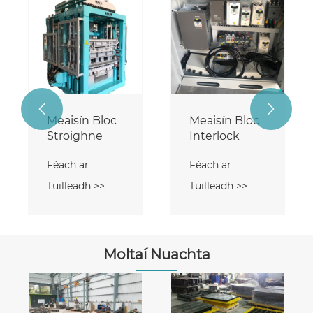


Meaisín Bloc
Meaisín Bloc
Stroighne
Interlock
Féach ar
Féach ar
Tuilleadh >>
Tuilleadh >>
Moltaí Nuachta