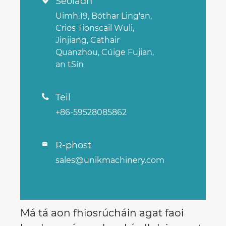
Seoladh

Uimh.19, Bóthar Ling'an,
Crios Tionscail Wuli,
Jinjiang, Cathair
Quanzhou, Cúige Fujian,
an tSín
Teil

+86-59528085862
R-phost

sales@unikmachinery.com
Má tá aon fhiosrúcháin agat faoi