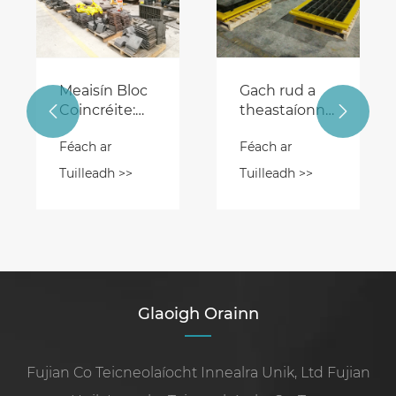
Meaisín Bloc
Gach rud a
Coincréite:
theastaíonn


Gach rud a
uait a bheith
Féach ar
Féach ar
theastaíonn
ar eolas agat
uait a bheith
maidir le
Tuilleadh >>
Tuilleadh >>
ar eolas
Meaisíní Bloc
Coincréite
Glaoigh Orainn
Fujian Co Teicneolaíocht Innealra Unik, Ltd Fujian