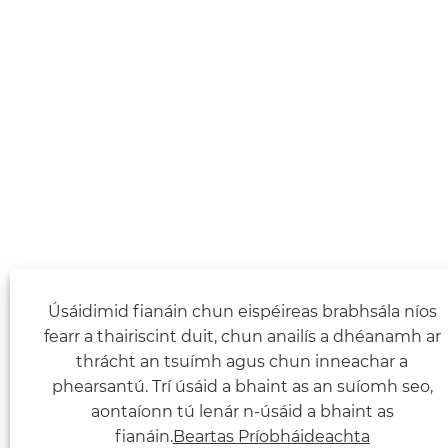
Úsáidimid fianáin chun eispéireas brabhsála níos
fearr a thairiscint duit, chun anailís a dhéanamh ar
thrácht an tsuímh agus chun inneachar a
phearsantú. Trí úsáid a bhaint as an suíomh seo,
aontaíonn tú lenár n-úsáid a bhaint as
fianáin.
Beartas Príobháideachta