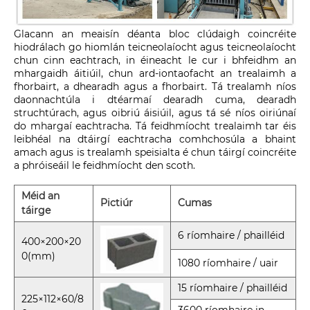
Glacann an meaisín déanta bloc clúdaigh coincréite
hiodrálach go hiomlán teicneolaíocht agus teicneolaíocht
chun cinn eachtrach, in éineacht le cur i bhfeidhm an
mhargaidh áitiúil, chun ard-iontaofacht an trealaimh a
fhorbairt, a dhearadh agus a fhorbairt. Tá trealamh níos
daonnachtúla i dtéarmaí dearadh cuma, dearadh
struchtúrach, agus oibriú áisiúil, agus tá sé níos oiriúnaí
do mhargaí eachtracha. Tá feidhmíocht trealaimh tar éis
leibhéal na dtáirgí eachtracha comhchosúla a bhaint
amach agus is trealamh speisialta é chun táirgí coincréite
a phróiseáil le feidhmíocht den scoth.
Méid an
Pictiúr
Cumas
táirge
6 ríomhaire / phailléid
400×200×20
0(mm)
1080 ríomhaire / uair
15 ríomhaire / phailléid
225×112×60/8