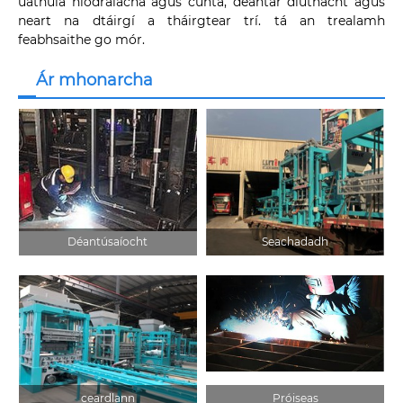
uathúla hiodrálacha agus cúnta, déantar dlúthacht agus
neart na dtáirgí a tháirgtear trí. tá an trealamh
feabhsaithe go mór.
Ár mhonarcha
Déantúsaíocht
Seachadadh
ceardlann
Próiseas