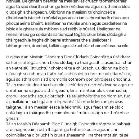
nithiúla. De ghnáth déantar na meaisíní as cruach tromshaothair
agus tá siad deartha chun go leor méideanna agus cruthanna bloc
clúdaigh a tháirgeadh. Oibríonn na meaisíní trí choincréit a
dhoirteadh isteach i múnlaí agus ansin iad a chreathadh chun aon
phócaí aeir a bhaint. Baintear na múnlaí ansin agus ceadaítear na
bloic a leigheas sula mbíonn siad réidh le húsáid. Úsáidtear na
meaisíní seo go coitianta sa tionscal tógála chun bloic clúdaigh a
tháirgeadh le haghaidh barraí athneartaithe a úsáidtear i
bhfoirgnimh, droichid, tolláin agus struchtúir choincréiteacha eile.
Is gléas é an Meaisín Déanamh Bloc Clúdach Coincréite a úsáidtear
sa tionscal tógála chun bloic clúdaigh a tháirgeadh a úsáidtear chun
an t-atreisiú i struchtúir choincréite a chlúdach. Cuidíonn na bloic
clúdaigh seo chun an t-atreisiú a chosaint ó chreimeadh, damáiste,
agus soláthraíonn siad dromchla cothrom don phróiseas críochnú.
Tá an meaisín deartha chun bloic chlúdaigh de mhéideanna agus de
chruthanna éagsúla a tháirgeadh, lena n-áirítear bloic cearnacha,
dronuilleogacha agus ciorclach. Tá sé uathoibrithe go hiomlán, rud
a chiallaíonn nach gá aon idirghabháil láimhe le linn an phróisis
táirgthe. Tá an meaisín éasca le feidhmiú, agus féadann sé bloic
chlúdaigh a tháirgeadh i gcainníochtaí móra laistigh de thréimhse
ghearr.
Tá an Meaisín Déanamh Bloc Clúdaigh Coincréite tógtha le hábhair
ardchaighdeáin, rud a fhágann go bhfuil sé buan agus in ann
coinníollacha oibriúcháin crua a sheasamh. Ina theannta sin, tá sé