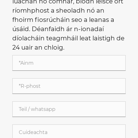
luachan nó comhar, bíodh leisce ort
ríomhphost a sheoladh nó an
fhoirm fiosrúcháin seo a leanas a
úsáid. Déanfaidh ár n-ionadaí
díolacháin teagmháil leat laistigh de
24 uair an chloig.