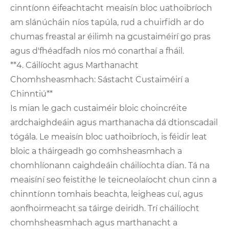
cinntíonn éifeachtacht meaisín bloc uathoibríoch
am slánúcháin níos tapúla, rud a chuirfidh ar do
chumas freastal ar éilimh na gcustaiméirí go pras
agus d'fhéadfadh níos mó conarthaí a fháil.
**4. Cáilíocht agus Marthanacht
Chomhsheasmhach: Sástacht Custaiméirí a
Chinntiú**
Is mian le gach custaiméir bloic choincréite
ardchaighdeáin agus marthanacha dá dtionscadail
tógála. Le meaisín bloc uathoibríoch, is féidir leat
bloic a tháirgeadh go comhsheasmhach a
chomhlíonann caighdeáin cháilíochta dian. Tá na
meaisíní seo feistithe le teicneolaíocht chun cinn a
chinntíonn tomhais beachta, leigheas cuí, agus
aonfhoirmeacht sa táirge deiridh. Trí cháilíocht
chomhsheasmhach agus marthanacht a