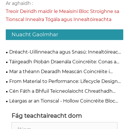
Ar aghaidh :
Treoir Deiridh maidir le Meaisíní Bloc Stroighne sa
Tionscal Innealra Tógála agus Innealtóireachta
Nuacht Gaolmhar
Dréacht-Uillinneacha agus Snasú: Innealtóireacht
le haghaidh Díshealbhú Bloc Réidh
Táirgeadh Píobán Draenála Coincréite: Conas a
Roghnaigh Idir Modhanna Easbhrúite agus Fionraí
Mar a théann Dearadh Meascán Coincréite i
Sorcóir?
bhfeidhm go díreach ar Roghnú Ábhar Múnla
From Material to Performance: Lifecycle Design
Principles for High-Quality Concrete Steel Moulds
Cén Fáth a Bhfuil Teicneolaíocht Chreathadh
Servo Eochair do Dhéanamh Bloc Coincréite?
Léargas ar an Tionscal - Hollow Coincréite Bloc
Múnlaí Monaróirí An tSín
Fág teachtaireacht dom