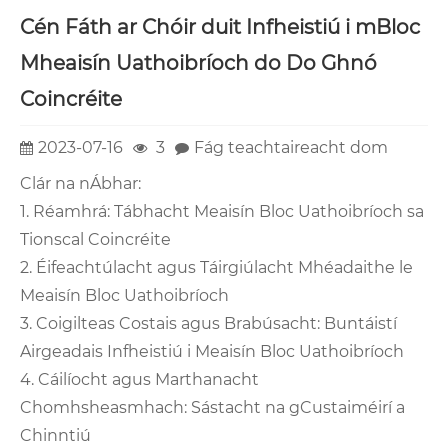
Cén Fáth ar Chóir duit Infheistiú i mBloc
Mheaisín Uathoibríoch do Do Ghnó
Coincréite
2023-07-16
3
Fág teachtaireacht dom
Clár na nÁbhar:
1. Réamhrá: Tábhacht Meaisín Bloc Uathoibríoch sa
Tionscal Coincréite
2. Éifeachtúlacht agus Táirgiúlacht Mhéadaithe le
Meaisín Bloc Uathoibríoch
3. Coigilteas Costais agus Brabúsacht: Buntáistí
Airgeadais Infheistiú i Meaisín Bloc Uathoibríoch
4. Cáilíocht agus Marthanacht
Chomhsheasmhach: Sástacht na gCustaiméirí a
Chinntiú