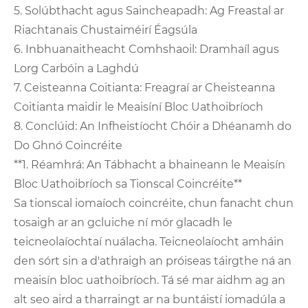
5. Solúbthacht agus Saincheapadh: Ag Freastal ar
Riachtanais Chustaiméirí Éagsúla
6. Inbhuanaitheacht Comhshaoil: Dramhaíl agus
Lorg Carbóin a Laghdú
7. Ceisteanna Coitianta: Freagraí ar Cheisteanna
Coitianta maidir le Meaisíní Bloc Uathoibríoch
8. Conclúid: An Infheistíocht Chóir a Dhéanamh do
Do Ghnó Coincréite
**1. Réamhrá: An Tábhacht a bhaineann le Meaisín
Bloc Uathoibríoch sa Tionscal Coincréite**
Sa tionscal iomaíoch coincréite, chun fanacht chun
tosaigh ar an gcluiche ní mór glacadh le
teicneolaíochtaí nuálacha. Teicneolaíocht amháin
den sórt sin a d'athraigh an próiseas táirgthe ná an
meaisín bloc uathoibríoch. Tá sé mar aidhm ag an
alt seo aird a tharraingt ar na buntáistí iomadúla a