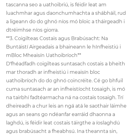
tascanna seo a uathoibriú, is féidir leat am
luachmhar agus daonchumhachta a shábháil, rud
a ligeann do do ghnó níos mó bloic a tháirgeadh i
dtréimhse níos giorra.
**3. Coigilteas Costais agus Brabúsacht: Na
Buntáistí Airgeadais a bhaineann le hInfheistiú i
mBloc Mheaisín Uathoibríoch**
D'fhéadfadh coigilteas suntasach costais a bheith
mar thoradh ar infheistiú i meaisín bloc
uathoibríoch do do ghnó coincréite. Cé go bhfuil
cuma suntasach ar an infheistíocht tosaigh, is mó
na tairbhí fadtéarmacha ná na costais tosaigh. Trí
dheireadh a chur leis an ngá atá le saothair láimhe
agus an seans go ndéanfar earráid dhaonna a
laghdú, is féidir leat costais táirgthe a íoslaghdú
agus brabúsacht a fheabhsú. Ina theannta sin,