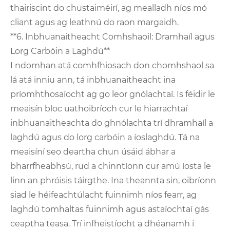
thairiscint do chustaiméirí, ag mealladh níos mó
cliant agus ag leathnú do raon margaidh.
**6. Inbhuanaitheacht Comhshaoil: Dramhaíl agus
Lorg Carbóin a Laghdú**
I ndomhan atá comhfhiosach don chomhshaol sa
lá atá inniu ann, tá inbhuanaitheacht ina
príomhthosaíocht ag go leor gnólachtaí. Is féidir le
meaisín bloc uathoibríoch cur le hiarrachtaí
inbhuanaitheachta do ghnólachta trí dhramhaíl a
laghdú agus do lorg carbóin a íoslaghdú. Tá na
meaisíní seo deartha chun úsáid ábhar a
bharrfheabhsú, rud a chinntíonn cur amú íosta le
linn an phróisis táirgthe. Ina theannta sin, oibríonn
siad le héifeachtúlacht fuinnimh níos fearr, ag
laghdú tomhaltas fuinnimh agus astaíochtaí gás
ceaptha teasa. Trí infheistíocht a dhéanamh i