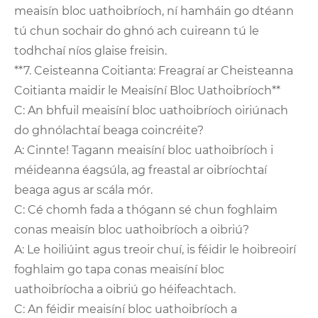
meaisín bloc uathoibríoch, ní hamháin go dtéann
tú chun sochair do ghnó ach cuireann tú le
todhchaí níos glaise freisin.
**7. Ceisteanna Coitianta: Freagraí ar Cheisteanna
Coitianta maidir le Meaisíní Bloc Uathoibríoch**
C: An bhfuil meaisíní bloc uathoibríoch oiriúnach
do ghnólachtaí beaga coincréite?
A: Cinnte! Tagann meaisíní bloc uathoibríoch i
méideanna éagsúla, ag freastal ar oibríochtaí
beaga agus ar scála mór.
C: Cé chomh fada a thógann sé chun foghlaim
conas meaisín bloc uathoibríoch a oibriú?
A: Le hoiliúint agus treoir chuí, is féidir le hoibreoirí
foghlaim go tapa conas meaisíní bloc
uathoibríocha a oibriú go héifeachtach.
C: An féidir meaisíní bloc uathoibríoch a