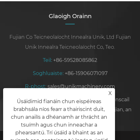
Glaoigh Orainn
Fujian Co Teicneolaíocht Innealra Unik, Ltd Fujian
Unik Innealra Teicneolaíocht Co, Teo.
Teil:
+86-59528085862
Soghluaiste:
+86-15906071097
R-phost:
sales@unikmachinery.com
X
Seoladh:
Uimh.19, Bóthar Ling'an, Crios Tionscail
Úsáidimid fianáin chun eispéireas
brabhsála níos fearr a thairiscint duit,
Wuli, Jinjiang, Cathair Quanzhou, Cúige Fujian, an
chun anailís a dhéanamh ar thrácht an
tSín
tsuímh agus chun inneachar a
phearsantú. Trí úsáid a bhaint as an