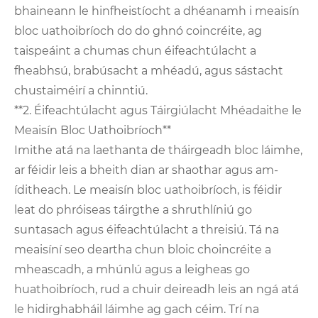
bhaineann le hinfheistíocht a dhéanamh i meaisín
bloc uathoibríoch do do ghnó coincréite, ag
taispeáint a chumas chun éifeachtúlacht a
fheabhsú, brabúsacht a mhéadú, agus sástacht
chustaiméirí a chinntiú.
**2. Éifeachtúlacht agus Táirgiúlacht Mhéadaithe le
Meaisín Bloc Uathoibríoch**
Imithe atá na laethanta de tháirgeadh bloc láimhe,
ar féidir leis a bheith dian ar shaothar agus am-
íditheach. Le meaisín bloc uathoibríoch, is féidir
leat do phróiseas táirgthe a shruthlíniú go
suntasach agus éifeachtúlacht a threisiú. Tá na
meaisíní seo deartha chun bloic choincréite a
mheascadh, a mhúnlú agus a leigheas go
huathoibríoch, rud a chuir deireadh leis an ngá atá
le hidirghabháil láimhe ag gach céim. Trí na