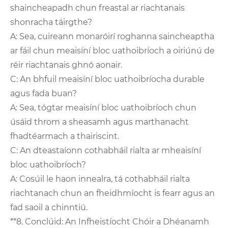
shaincheapadh chun freastal ar riachtanais
shonracha táirgthe?
A: Sea, cuireann monaróirí roghanna saincheaptha
ar fáil chun meaisíní bloc uathoibríoch a oiriúnú de
réir riachtanais ghnó aonair.
C: An bhfuil meaisíní bloc uathoibríocha durable
agus fada buan?
A: Sea, tógtar meaisíní bloc uathoibríoch chun
úsáid throm a sheasamh agus marthanacht
fhadtéarmach a thairiscint.
C: An dteastaíonn cothabháil rialta ar mheaisíní
bloc uathoibríoch?
A: Cosúil le haon innealra, tá cothabháil rialta
riachtanach chun an fheidhmíocht is fearr agus an
fad saoil a chinntiú.
**8. Conclúid: An Infheistíocht Chóir a Dhéanamh