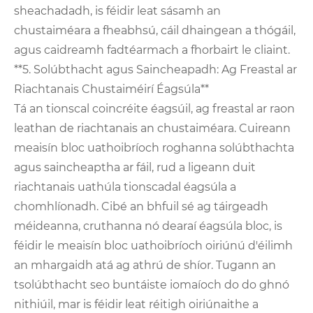
sheachadadh, is féidir leat sásamh an
chustaiméara a fheabhsú, cáil dhaingean a thógáil,
agus caidreamh fadtéarmach a fhorbairt le cliaint.
**5. Solúbthacht agus Saincheapadh: Ag Freastal ar
Riachtanais Chustaiméirí Éagsúla**
Tá an tionscal coincréite éagsúil, ag freastal ar raon
leathan de riachtanais an chustaiméara. Cuireann
meaisín bloc uathoibríoch roghanna solúbthachta
agus saincheaptha ar fáil, rud a ligeann duit
riachtanais uathúla tionscadal éagsúla a
chomhlíonadh. Cibé an bhfuil sé ag táirgeadh
méideanna, cruthanna nó dearaí éagsúla bloc, is
féidir le meaisín bloc uathoibríoch oiriúnú d'éilimh
an mhargaidh atá ag athrú de shíor. Tugann an
tsolúbthacht seo buntáiste iomaíoch do do ghnó
nithiúil, mar is féidir leat réitigh oiriúnaithe a