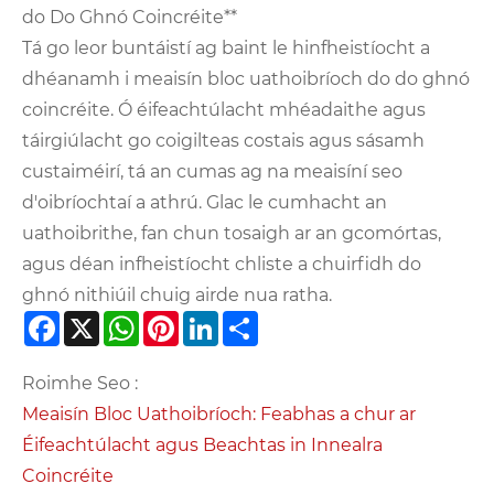
do Do Ghnó Coincréite**
Tá go leor buntáistí ag baint le hinfheistíocht a
dhéanamh i meaisín bloc uathoibríoch do do ghnó
coincréite. Ó éifeachtúlacht mhéadaithe agus
táirgiúlacht go coigilteas costais agus sásamh
custaiméirí, tá an cumas ag na meaisíní seo
d'oibríochtaí a athrú. Glac le cumhacht an
uathoibrithe, fan chun tosaigh ar an gcomórtas,
agus déan infheistíocht chliste a chuirfidh do
ghnó nithiúil chuig airde nua ratha.
Facebook
X
WhatsApp
Pinterest
LinkedIn
Share
Roimhe Seo :
Meaisín Bloc Uathoibríoch: Feabhas a chur ar
Éifeachtúlacht agus Beachtas in Innealra
Coincréite