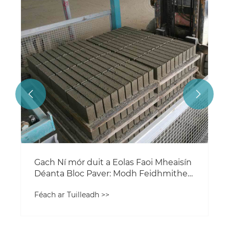


Gach Ní mór duit a Eolas Faoi Mheaisín
Déanta Bloc Paver: Modh Feidhmithe
agus Scaoilte
Féach ar Tuilleadh >>