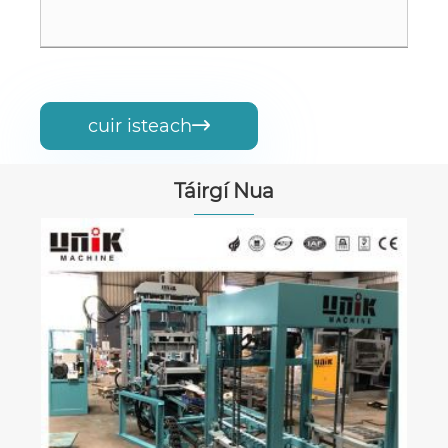
cuir isteach

Táirgí Nua